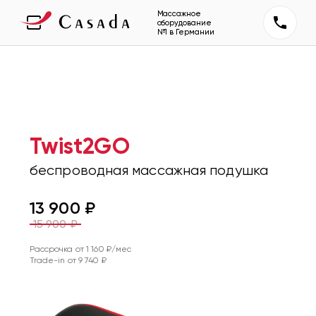
Массажное
оборудование
№1 в Германии
Twist2GO
беспроводная массажная подушка
13 900
₽
15 900
₽
Рассрочка от
1 160
₽/мес
Trade-in от
9 740
₽