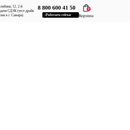
улибина, 12, 2-й
8 800 600 41 50
0
ыдачи СДЭК (тест-драйв
Работаем сейчас
ин в г. Самара)
Корзина