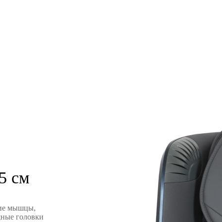
5 см
кие мышцы,
жные головки